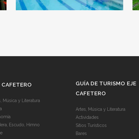
GUÍA DE TURISMO EJE
E CAFETERO
CAFETERO
, Música y Literatura
a
Artes, Música y Literatura
nomía
Actividades
era, Escudo, Himno
Sitios Turísticos
te
Bares