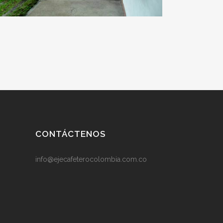
CONTÁCTENOS
info@ejecafeterocolombia.com.co