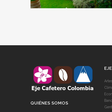
EJ
Artes
Clim
Eco
Band
QUIÉNES SOMOS
Gen