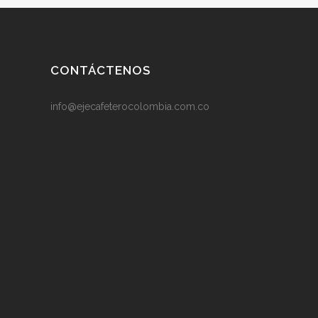
CONTÁCTENOS
info@ejecafeterocolombia.com.co