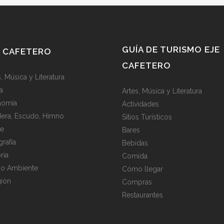
GUÍA DE TURISMO EJE
E CAFETERO
CAFETERO
, Música y Literatura
a
Artes, Música y Literatura
nomía
Actividades
era, Escudo, Himno
Sitios Turísticos
te
Bares
rafía
Bebidas
ria
Comida
o Ambiente
Cómo llegar
gión
Compras
Restaurantes