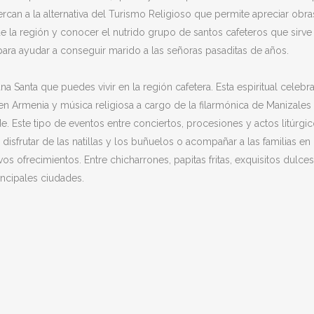
can a la alternativa del Turismo Religioso que permite apreciar obras d
s de la región y conocer el nutrido grupo de santos cafeteros que si
 para ayudar a conseguir marido a las señoras pasaditas de años.
na Santa que puedes vivir en la región cafetera. Esta espiritual celebr
en Armenia y música religiosa a cargo de la filarmónica de Manizales
erde. Este tipo de eventos entre conciertos, procesiones y actos litúr
disfrutar de las natillas y los buñuelos o acompañar a las familias e
vos ofrecimientos. Entre chicharrones, papitas fritas, exquisitos dul
incipales ciudades.