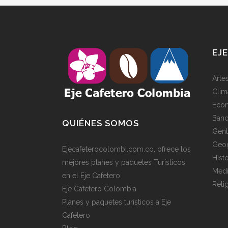
EJ
Artes
Clim
Eco
Band
QUIÉNES SOMOS
Gen
Geog
Ejecafeterocolombi.com.co, ofrece los
Histo
mejores planes y paquetes Turísticos
Medi
en el Eje Cafetero.
Reli
Eje Cafetero Colombia
Planes y paquetes turísticos a Eje
Cafetero