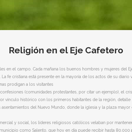
Religión en el Eje Cafetero
les en el campo. Cada mañana los buenos hombres y mujeres del Eje 
 La fe cristiana está presente en la mayoría de los actos de su diario v
as prodigan a los visitantes
 confesiones (comunidades protestantes, por citar un ejemplo), el cris
r vínculo histórico con los primeros habitantes de la región, detalle 
s asentamientos del Nuevo Mundo, donde la iglesia y la plaza mayor 
ercial y social, los líderes religiosos católicos velaban por mantener 
 municipio como Salento, que hoy en día puede recibir hasta 80.000