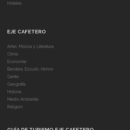
Hoteles
EJE CAFETERO
Artes, Música y Literatura
Clima
Economía
Bandera, Escudo, Himno
Gente
Geografía
Historia
Medio Ambiente
Religión
GUÍA DE TURISMO EJE CAFETERO