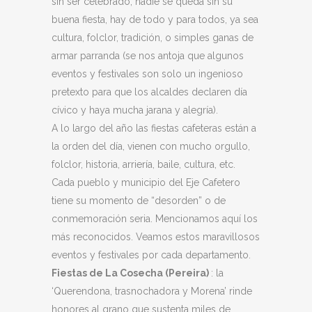
sin ser celebrado, nadie se queda sin su
buena fiesta, hay de todo y para todos, ya sea
cultura, folclor, tradición, o simples ganas de
armar parranda (se nos antoja que algunos
eventos y festivales son solo un ingenioso
pretexto para que los alcaldes declaren día
cívico y haya mucha jarana y alegría).
A lo largo del año las fiestas cafeteras están a
la orden del día, vienen con mucho orgullo,
folclor, historia, arriería, baile, cultura, etc.
Cada pueblo y municipio del Eje Cafetero
tiene su momento de “desorden” o de
conmemoración seria. Mencionamos aquí los
más reconocidos. Veamos estos maravillosos
eventos y festivales por cada departamento.
Fiestas de La Cosecha (Pereira)
: la
‘Querendona, trasnochadora y Morena’ rinde
honores al grano que sustenta miles de