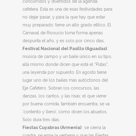
concurridos y divertidos de la agenda
cafetera. Esta es una de esas festividades para
no dejar pasar, y para la que hay que estar
muy preparado: tiene un alto grado etílico. El
Carnaval de Riosucio toma forma apenas
despunta el año, y es solo por cinco días.
Festival Nacional del Pasillo (Aguadas)
:
música de campo y un baile único en su tipo,
allá mismo donde dicen que está el “Putas”,
una leyenda por supuesto. En agosto tiene
lugar uno de los bailes más autóctonos del
Eje Cafetero. Sobran los concursos, las
danzas, los cantos, y las risas; el que viene
por buena comida, también encuentra, se va
‘contento y lleno’, como dicen los abuelos.
Solo dura tres días.
Fiestas Cuyabras (Armenia)
: se cierra la
cuadra, se arma la verbena y que las Fiestas